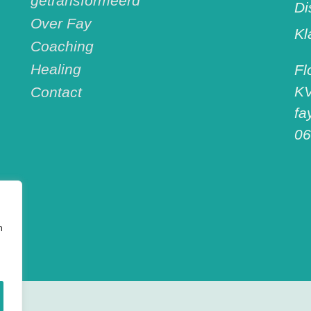
getransformeerd
Di
Over Fay
Kl
Coaching
Healing
Fl
KV
Contact
fa
06
n