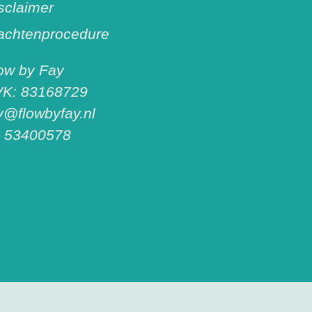
g
o
b
sclaimer
r
o
e
a
k
achtenprocedure
m
ow by Fay
K: 83168729
y@flowbyfay.nl
 53400578