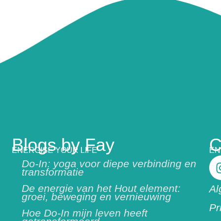
Blogs by Fay
C
ENERGISE YOUR LIFE
EN
Do-In: yoga voor diepe verbinding en
transformatie
De energie van het Hout element:
Al
groei, beweging en vernieuwing
Pr
Hoe Do-In mijn leven heeft