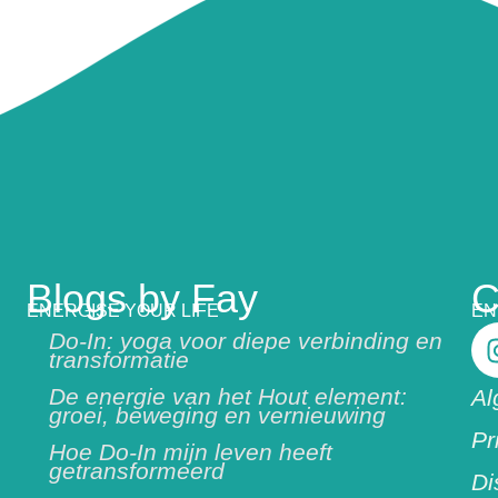
Blogs by Fay
C
ENERGISE YOUR LIFE
EN
Do-In: yoga voor diepe verbinding en
transformatie
De energie van het Hout element:
Al
groei, beweging en vernieuwing
Pr
Hoe Do-In mijn leven heeft
getransformeerd
Di