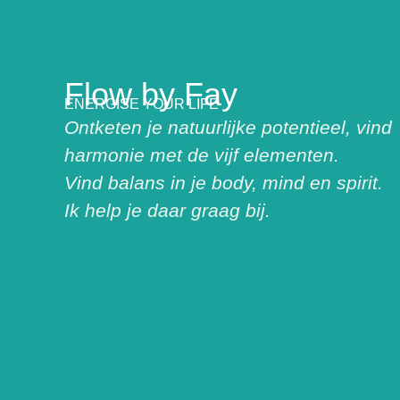
Flow by Fay
ENERGISE YOUR LIFE
Ontketen je natuurlijke potentieel, vind
harmonie met de vijf elementen.
Vind balans in je body, mind en spirit.
Ik help je daar graag bij.