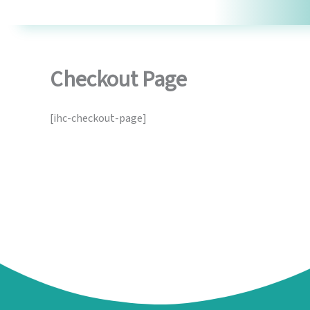
Skip
to
content
Checkout Page
[ihc-checkout-page]